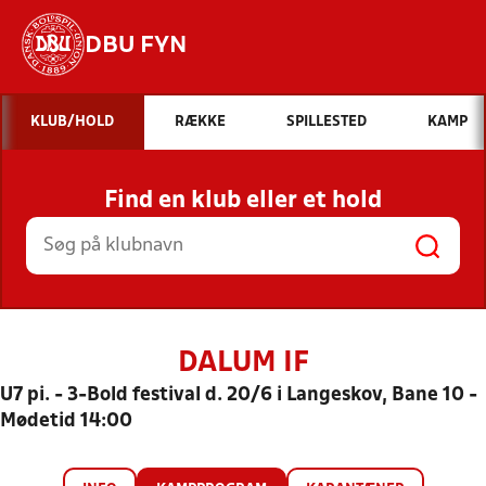
DBU FYN
Hvad vil du søge efter?
KLUB/HOLD
RÆKKE
SPILLESTED
KAMP
INDHOLD OG NYHEDER
Find en klub eller et hold
STILLINGER, RESULTATER, KLUBBER OG
HOLD
DALUM IF
U7 pi. - 3-Bold festival d. 20/6 i Langeskov, Bane 10 -
Mødetid 14:00