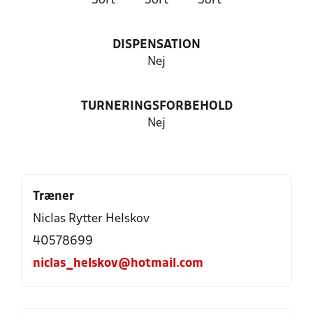
Sort
Sort
Sort
DISPENSATION
Nej
TURNERINGSFORBEHOLD
Nej
Træner
Niclas Rytter Helskov
40578699
niclas_helskov@hotmail.com