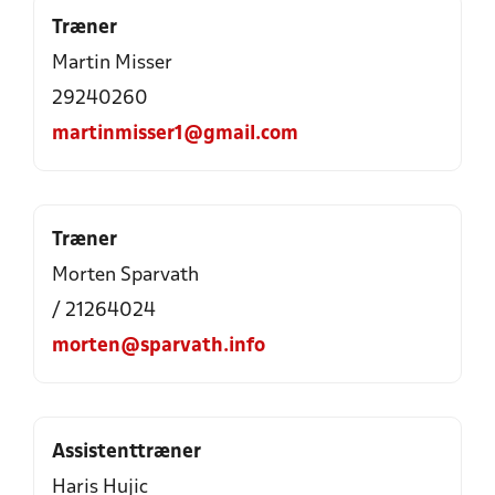
Træner
Martin Misser
29240260
martinmisser1@gmail.com
Træner
Morten Sparvath
/ 21264024
morten@sparvath.info
Assistenttræner
Haris Hujic