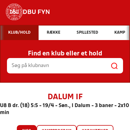
DBU FYN
Hvad vil du søge efter?
KLUB/HOLD
RÆKKE
SPILLESTED
KAMP
INDHOLD OG NYHEDER
Find en klub eller et hold
STILLINGER, RESULTATER, KLUBBER OG
HOLD
DALUM IF
U8 B dr. (18) 5:5 - 19/4 - Søn., I Dalum - 3 baner - 2x10
min