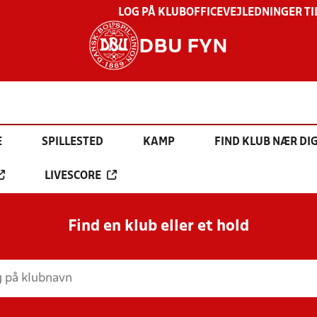
LOG PÅ KLUBOFFICE
VEJLEDNINGER TI
DBU FYN
E
SPILLESTED
KAMP
FIND KLUB NÆR DI
LIVESCORE
Find en klub eller et hold