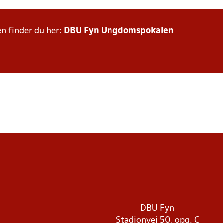
n finder du her:
DBU Fyn Ungdomspokalen
DBU Fyn
Stadionvej 50, opg. C