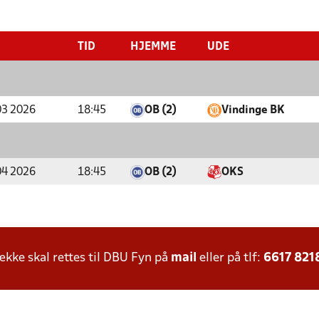
TID
HJEMME
UDE
03 2026
18:45
OB (2)
Vindinge BK
04 2026
18:45
OB (2)
OKS
ke skal rettes til DBU Fyn på
mail
eller på tlf:
6617 821