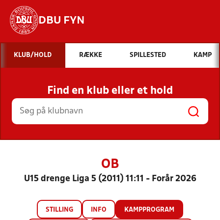
DBU FYN
Hvad vil du søge efter?
KLUB/HOLD
RÆKKE
SPILLESTED
KAMP
INDHOLD OG NYHEDER
Find en klub eller et hold
STILLINGER, RESULTATER, KLUBBER OG
HOLD
OB
U15 drenge Liga 5 (2011) 11:11 - Forår 2026
STILLING
INFO
KAMPPROGRAM