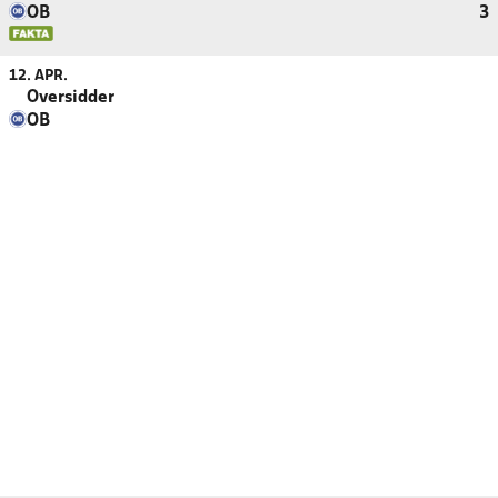
OB
3
12. APR.
Oversidder
OB