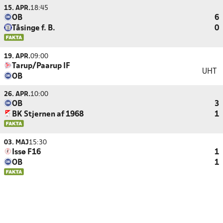
15. APR.
18:45
OB
6
Tåsinge f. B.
0
19. APR.
09:00
Tarup/Paarup IF
UHT
OB
26. APR.
10:00
OB
3
BK Stjernen af 1968
1
03. MAJ
15:30
Issø F16
1
OB
1