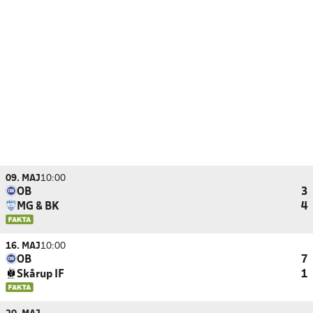
09. MAJ
10:00
OB
3
MG & BK
4
16. MAJ
10:00
OB
7
Skårup IF
1