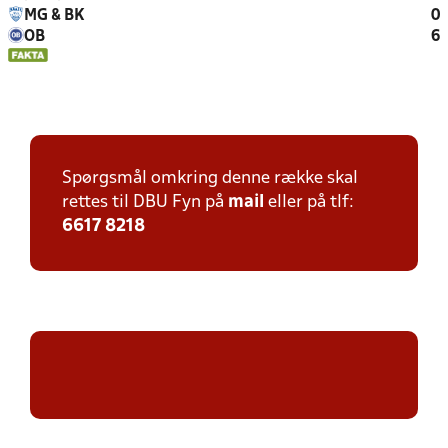
MG & BK
0
OB
6
Spørgsmål omkring denne række skal
rettes til DBU Fyn på
mail
eller på tlf:
6617 8218