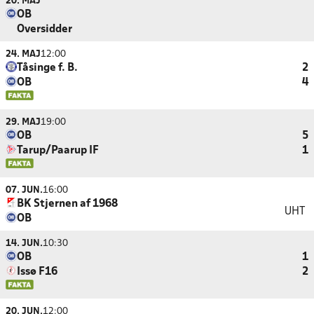
20. MAJ
OB
Oversidder
24. MAJ
12:00
Tåsinge f. B.
2
OB
4
29. MAJ
19:00
OB
5
Tarup/Paarup IF
1
07. JUN.
16:00
BK Stjernen af 1968
UHT
OB
14. JUN.
10:30
OB
1
Issø F16
2
20. JUN.
12:00