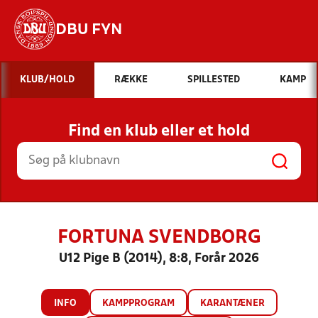
DBU FYN
Hvad vil du søge efter?
KLUB/HOLD
RÆKKE
SPILLESTED
KAMP
INDHOLD OG NYHEDER
Find en klub eller et hold
STILLINGER, RESULTATER, KLUBBER OG
HOLD
FORTUNA SVENDBORG
U12 Pige B (2014), 8:8, Forår 2026
INFO
KAMPPROGRAM
KARANTÆNER