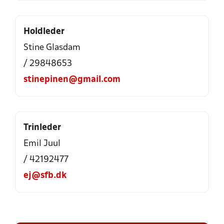
Holdleder
Stine Glasdam
/ 29848653
stinepinen@gmail.com
Trinleder
Emil Juul
/ 42192477
ej@sfb.dk