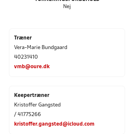
Nej
Træner
Vera-Marie Bundgaard
40231410
vmb@oure.dk
Keepertræner
Kristoffer Gangsted
/ 41775266
kristoffer.gangsted@icloud.com