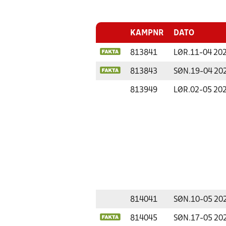
KAMPNR
DATO
813841
LØR.
11-04 20
813843
SØN.
19-04 20
813949
LØR.
02-05 20
814041
SØN.
10-05 20
814045
SØN.
17-05 20