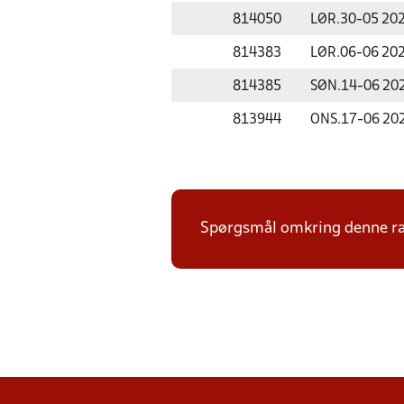
814050
LØR.
30-05 20
814383
LØR.
06-06 20
814385
SØN.
14-06 20
813944
ONS.
17-06 20
Spørgsmål omkring denne ræk