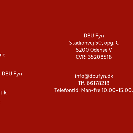
DBU Fyn
Stadionvej 50, opg. C
5200 Odense V
rne
CVR: 35208518
- DBU Fyn
info@dbufyn.dk
Tlf. 66178218
Telefontid: Man-fre 10.00-15.00
tik
k