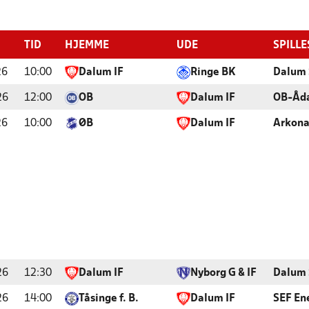
TID
HJEMME
UDE
SPILL
26
10:00
Dalum IF
Ringe BK
Dalum 
26
12:00
OB
Dalum IF
OB-Åd
26
10:00
ØB
Dalum IF
Arkona
26
12:30
Dalum IF
Nyborg G & IF
Dalum 
26
14:00
Tåsinge f. B.
Dalum IF
SEF Ene