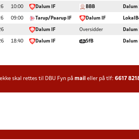
26
10:00
Dalum IF
BBB
Dalum 
26
09:00
Tarup/Paarup IF
Dalum IF
LokalB
26
Dalum IF
Oversidder
Dalum 
26
18:40
Dalum IF
SfB
Dalum 
ke skal rettes til DBU Fyn på
mail
eller på tlf:
6617 821