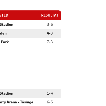
ESTED
RESULTAT
Stadion
3
-
6
alen
4
-
3
 Park
7
-
3
Stadion
1
-
4
rgi Arena - Tåsinge
6
-
5