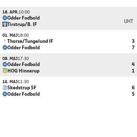
18. APR.
10:00
Odder Fodbold
UHT
Tirstrup/B. IF
01. MAJ
18:00
Thorsø/Tungelund IF
3
Odder Fodbold
7
08. MAJ
17:30
Odder Fodbold
4
HOG Hinnerup
1
16. MAJ
11:30
Skødstrup SF
6
Odder Fodbold
5