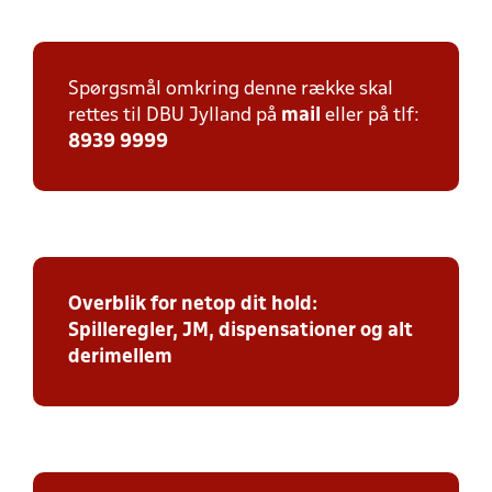
Spørgsmål omkring denne række skal
rettes til DBU Jylland på
mail
eller på tlf:
8939 9999
Overblik for netop dit hold:
Spilleregler, JM, dispensationer og alt
derimellem