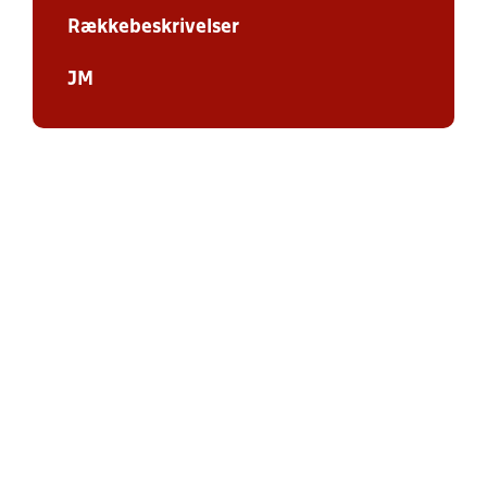
Rækkebeskrivelser
JM