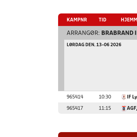
KAMPNR
TID
HJEM
ARRANGØR:
BRABRAND I
LØRDAG DEN. 13-06 2026
965414
10:30
IF L
965417
11:15
AGF,