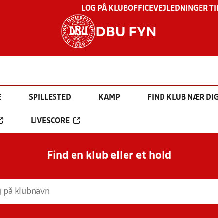
LOG PÅ KLUBOFFICE
VEJLEDNINGER TI
DBU FYN
E
SPILLESTED
KAMP
FIND KLUB NÆR DI
LIVESCORE
Find en klub eller et hold