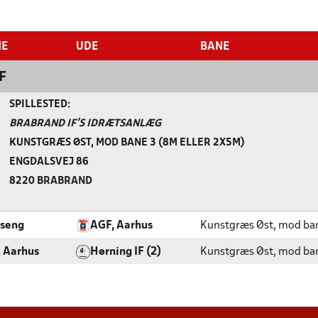
ME
UDE
BANE
F
SPILLESTED:
BRABRAND IF'S IDRÆTSANLÆG
KUNSTGRÆS ØST, MOD BANE 3 (8M ELLER 2X5M)
ENGDALSVEJ 86
8220 BRABRAND
yseng
AGF, Aarhus
Kunstgræs Øst, mod ban
 Aarhus
Hørning IF (2)
Kunstgræs Øst, mod ban