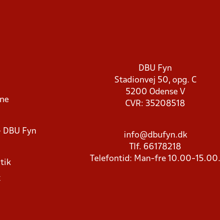
DBU Fyn
Stadionvej 50, opg. C
5200 Odense V
rne
CVR: 35208518
- DBU Fyn
info@dbufyn.dk
Tlf. 66178218
Telefontid: Man-fre 10.00-15.00
tik
k