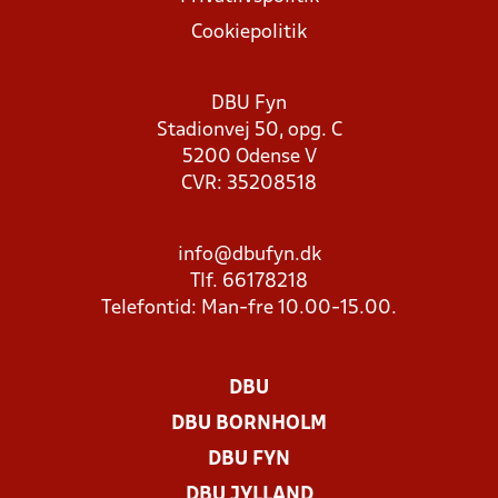
Cookiepolitik
DBU Fyn
Stadionvej 50, opg. C
5200 Odense V
CVR: 35208518
info@dbufyn.dk
Tlf. 66178218
Telefontid: Man-fre 10.00-15.00.
DBU
DBU BORNHOLM
DBU FYN
DBU JYLLAND