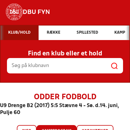
DBU FYN
Hvad vil du søge efter?
KLUB/HOLD
RÆKKE
SPILLESTED
KAMP
INDHOLD OG NYHEDER
Find en klub eller et hold
STILLINGER, RESULTATER, KLUBBER OG
HOLD
ODDER FODBOLD
U9 Drenge B2 (2017) 5:5 Stævne 4 - Sø. d.14. juni,
Pulje 60