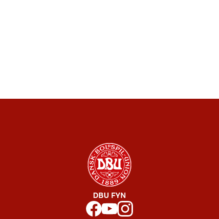
DBU FYN