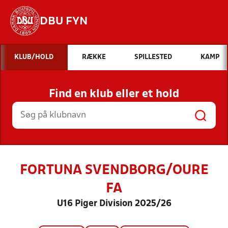
DBU FYN
Hvad vil du søge efter?
KLUB/HOLD
RÆKKE
SPILLESTED
KAMP
INDHOLD OG NYHEDER
Find en klub eller et hold
STILLINGER, RESULTATER, KLUBBER OG
HOLD
FORTUNA SVENDBORG/OURE
FA
U16 Piger Division 2025/26