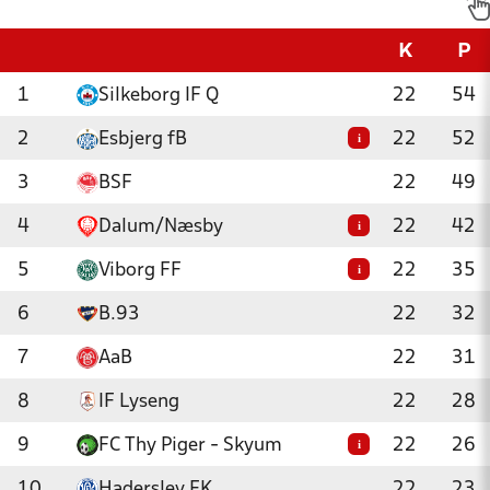
K
P
1
Silkeborg IF Q
22
54
2
Esbjerg fB
22
52
i
3
BSF
22
49
4
Dalum/Næsby
22
42
i
5
Viborg FF
22
35
i
6
B.93
22
32
7
AaB
22
31
8
IF Lyseng
22
28
9
FC Thy Piger - Skyum
22
26
i
10
Haderslev FK
22
23