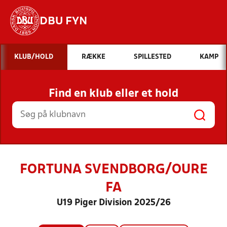
DBU FYN
Hvad vil du søge efter?
KLUB/HOLD
RÆKKE
SPILLESTED
KAMP
INDHOLD OG NYHEDER
Find en klub eller et hold
STILLINGER, RESULTATER, KLUBBER OG
HOLD
FORTUNA SVENDBORG/OURE
FA
U19 Piger Division 2025/26