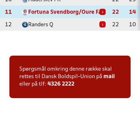
11
Fortuna Svendborg/Oure FA
22
14
i
12
Randers Q
22
10
i
Spørgsmål omkring denne række skal
rettes til Dansk Boldspil-Union på
mail
eller på tlf:
4326 2222