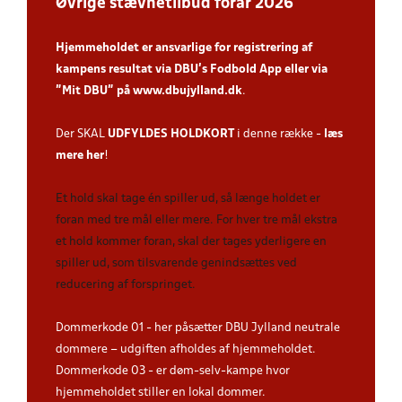
Øvrige stævnetilbud forår 2026
Hjemmeholdet er ansvarlige for registrering af
kampens resultat via DBU’s Fodbold App
eller via
”Mit DBU” på
www.dbujylland.dk
.
Der SKAL
UDFYLDES HOLDKORT
i denne række -
læs
mere her
!
Et hold skal tage én spiller ud, så længe holdet er
foran med tre mål eller mere. For hver tre mål ekstra
et hold kommer foran, skal der tages yderligere en
spiller ud, som tilsvarende genindsættes ved
reducering af forspringet.
Dommerkode 01 - her påsætter DBU Jylland neutrale
dommere – udgiften afholdes af hjemmeholdet.
Dommerkode 03 - er døm-selv-kampe hvor
hjemmeholdet stiller en lokal dommer.