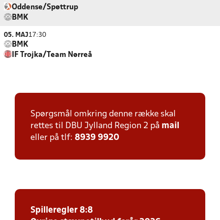
Oddense/Spøttrup
BMK
05. MAJ
17:30
BMK
IF Trojka/Team Nørreå
Spørgsmål omkring denne række skal
rettes til DBU Jylland Region 2 på
mail
eller på tlf:
8939 9920
Spilleregler 8:8