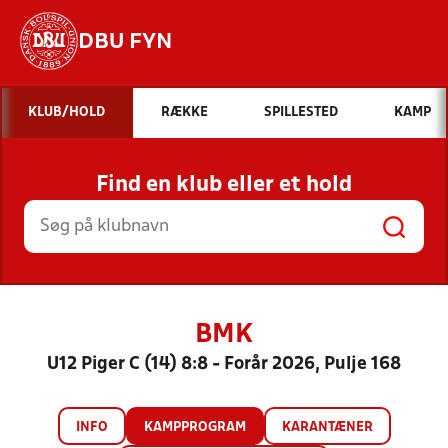
DBU FYN
Hvad vil du søge efter?
KLUB/HOLD
RÆKKE
SPILLESTED
KAMP
INDHOLD OG NYHEDER
Find en klub eller et hold
STILLINGER, RESULTATER, KLUBBER OG
HOLD
BMK
U12 Piger C (14) 8:8 - Forår 2026, Pulje 168
INFO
KAMPPROGRAM
KARANTÆNER