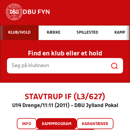
DBU FYN
Hvad vil du søge efter?
KLUB/HOLD
RÆKKE
SPILLESTED
KAMP
INDHOLD OG NYHEDER
Find en klub eller et hold
STILLINGER, RESULTATER, KLUBBER OG
HOLD
STAVTRUP IF (L3/627)
U14 Drenge/11:11 (2011) - DBU Jylland Pokal
INFO
KAMPPROGRAM
KARANTÆNER