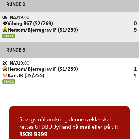
RUNDE 2
06. MAJ
19:00
Viborg B67 (S2/269)
0
Hersom/Bjerregrav IF (S1/259)
9
RUNDE 3
20. MAJ
19:00
Hersom/Bjerregrav IF (S1/259)
1
Aars IK (JS/255)
4
Spørgsmål omkring denne række skal
rettes til DBU Jylland på
mail
eller på tlf:
8939 9999