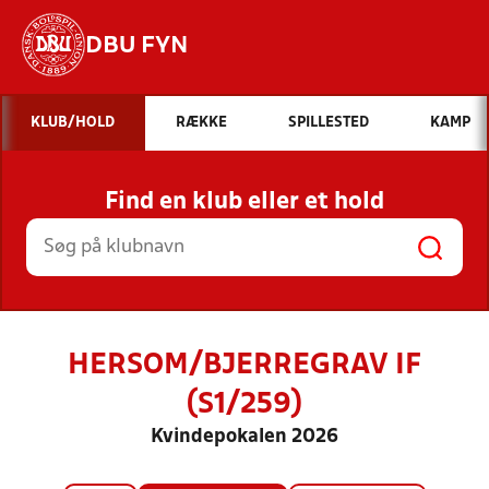
DBU FYN
Hvad vil du søge efter?
KLUB/HOLD
RÆKKE
SPILLESTED
KAMP
INDHOLD OG NYHEDER
Find en klub eller et hold
STILLINGER, RESULTATER, KLUBBER OG
HOLD
HERSOM/BJERREGRAV IF
(S1/259)
Kvindepokalen 2026