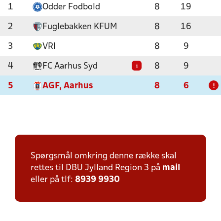
1
Odder Fodbold
8
19
2
Fuglebakken KFUM
8
16
3
VRI
8
9
4
FC Aarhus Syd
8
9
i
5
AGF, Aarhus
8
6
!
Spørgsmål omkring denne række skal
rettes til DBU Jylland Region 3 på
mail
eller på tlf:
8939 9930