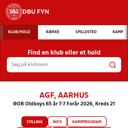
DBU FYN
Hvad vil du søge efter?
KLUB/HOLD
RÆKKE
SPILLESTED
KAMP
INDHOLD OG NYHEDER
Find en klub eller et hold
STILLINGER, RESULTATER, KLUBBER OG
HOLD
AGF, AARHUS
ØOB Oldboys 65 år 7:7 Forår 2026, Kreds 21
STILLING
INFO
KAMPPROGRAM