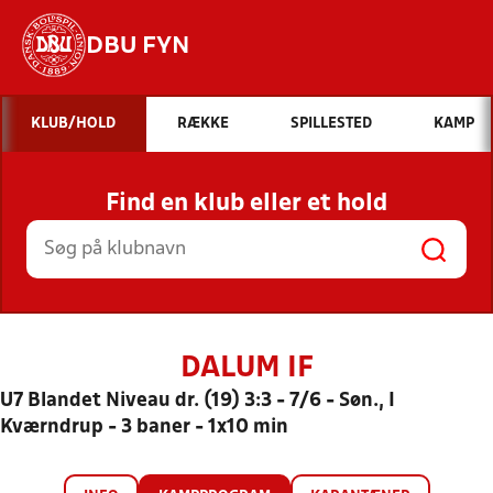
DBU FYN
Hvad vil du søge efter?
KLUB/HOLD
RÆKKE
SPILLESTED
KAMP
INDHOLD OG NYHEDER
Find en klub eller et hold
STILLINGER, RESULTATER, KLUBBER OG
HOLD
DALUM IF
U7 Blandet Niveau dr. (19) 3:3 - 7/6 - Søn., I
Kværndrup - 3 baner - 1x10 min