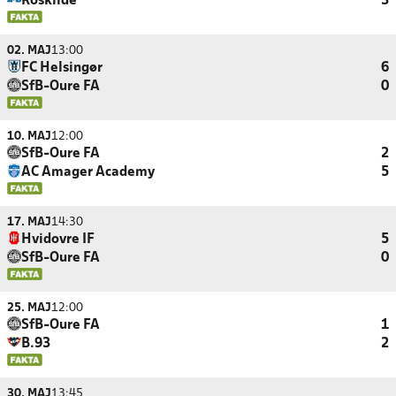
Roskilde
3
02. MAJ
13:00
FC Helsingør
6
SfB-Oure FA
0
10. MAJ
12:00
SfB-Oure FA
2
AC Amager Academy
5
17. MAJ
14:30
Hvidovre IF
5
SfB-Oure FA
0
25. MAJ
12:00
SfB-Oure FA
1
B.93
2
30. MAJ
13:45