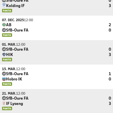
SfB-Oure FA
0
Kolding IF
3
07. DEC. 2025
12:00
AB
2
SfB-Oure FA
0
01. MAR.
12:00
SfB-Oure FA
0
HIK
3
15. MAR.
12:00
SfB-Oure FA
1
Hobro IK
0
21. MAR.
12:00
SfB-Oure FA
0
IF Lyseng
3