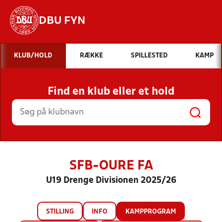
DBU FYN
Hvad vil du søge efter?
KLUB/HOLD
RÆKKE
SPILLESTED
KAMP
INDHOLD OG NYHEDER
Find en klub eller et hold
STILLINGER, RESULTATER, KLUBBER OG
HOLD
SFB-OURE FA
U19 Drenge Divisionen 2025/26
STILLING
INFO
KAMPPROGRAM