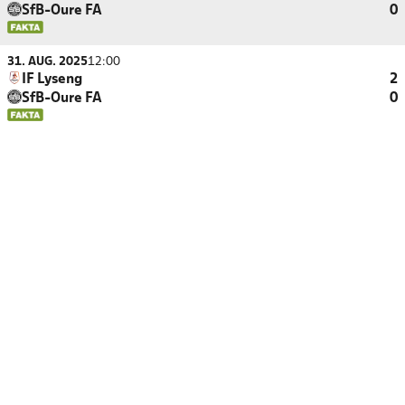
SfB-Oure FA
0
31. AUG. 2025
12:00
IF Lyseng
2
SfB-Oure FA
0