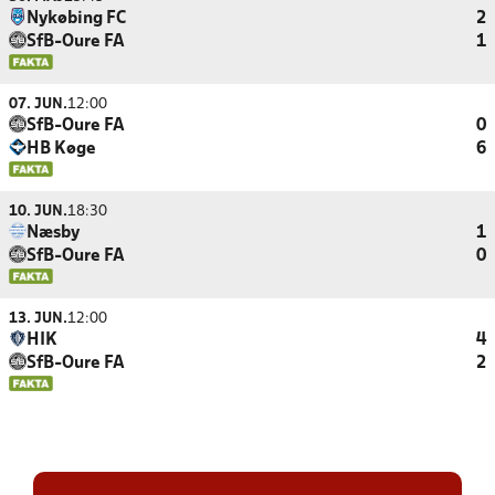
Nykøbing FC
2
SfB-Oure FA
1
07. JUN.
12:00
SfB-Oure FA
0
HB Køge
6
10. JUN.
18:30
Næsby
1
SfB-Oure FA
0
13. JUN.
12:00
HIK
4
SfB-Oure FA
2