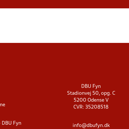
DBU Fyn
Stadionvej 50, opg. C
5200 Odense V
rne
CVR: 35208518
- DBU Fyn
info@dbufyn.dk