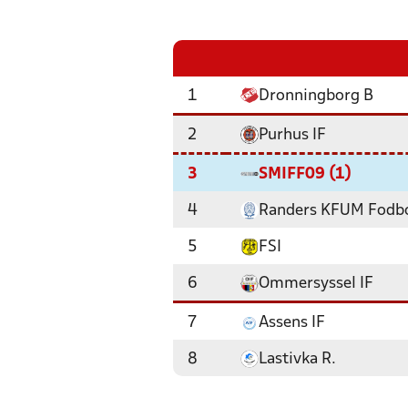
1
Dronningborg B
2
Purhus IF
3
SMIFF09 (1)
4
Randers KFUM Fodb
5
FSI
6
Ommersyssel IF
7
Assens IF
8
Lastivka R.