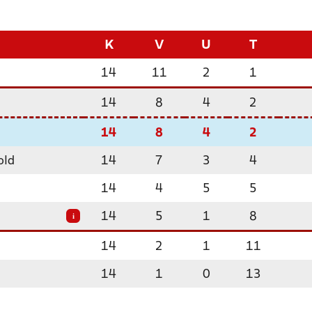
K
V
U
T
14
11
2
1
14
8
4
2
14
8
4
2
old
14
7
3
4
14
4
5
5
14
5
1
8
i
14
2
1
11
14
1
0
13