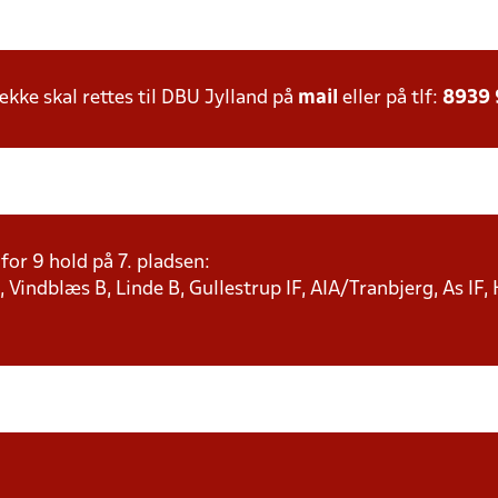
ke skal rettes til DBU Jylland på
mail
eller på tlf:
8939
or 9 hold på 7. pladsen:
 Vindblæs B, Linde B, Gullestrup IF, AIA/Tranbjerg, As IF,