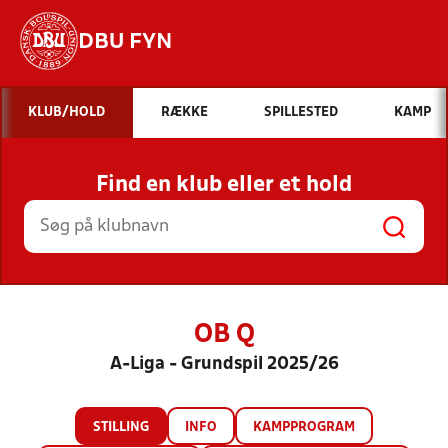
DBU FYN
Hvad vil du søge efter?
KLUB/HOLD
RÆKKE
SPILLESTED
KAMP
INDHOLD OG NYHEDER
Find en klub eller et hold
STILLINGER, RESULTATER, KLUBBER OG
HOLD
OB Q
A-Liga - Grundspil 2025/26
STILLING
INFO
KAMPPROGRAM