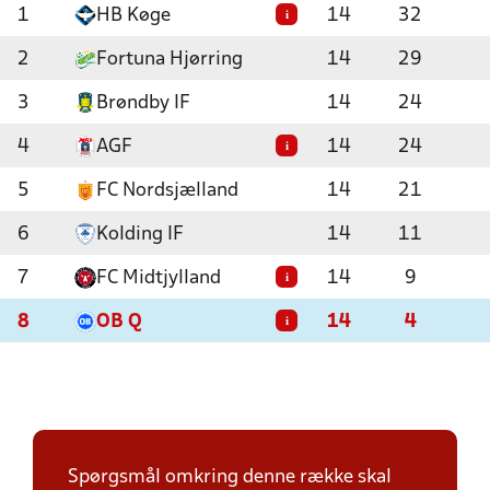
1
HB Køge
14
32
i
2
Fortuna Hjørring
14
29
3
Brøndby IF
14
24
4
AGF
14
24
i
5
FC Nordsjælland
14
21
6
Kolding IF
14
11
7
FC Midtjylland
14
9
i
8
OB Q
14
4
i
Spørgsmål omkring denne række skal