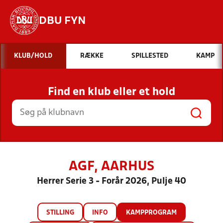
DBU FYN
Hvad vil du søge efter?
KLUB/HOLD
RÆKKE
SPILLESTED
KAMP
INDHOLD OG NYHEDER
Find en klub eller et hold
STILLINGER, RESULTATER, KLUBBER OG
HOLD
AGF, AARHUS
Herrer Serie 3 - Forår 2026, Pulje 40
STILLING
INFO
KAMPPROGRAM