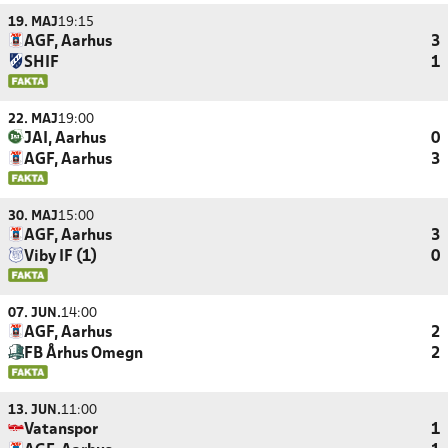
19. MAJ
19:15
AGF, Aarhus
3
SHIF
1
22. MAJ
19:00
JAI, Aarhus
0
AGF, Aarhus
3
30. MAJ
15:00
AGF, Aarhus
3
Viby IF (1)
0
07. JUN.
14:00
AGF, Aarhus
2
FB Århus Omegn
2
13. JUN.
11:00
Vatanspor
1