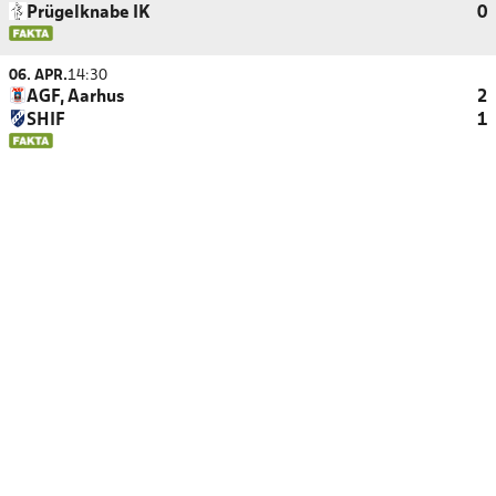
Prügelknabe IK
0
06. APR.
14:30
AGF, Aarhus
2
SHIF
1