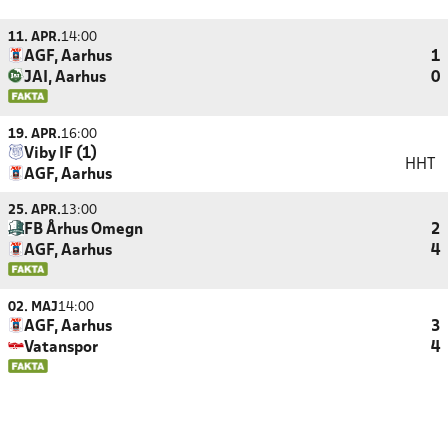
11. APR.
14:00
AGF, Aarhus
1
JAI, Aarhus
0
19. APR.
16:00
Viby IF (1)
HHT
AGF, Aarhus
25. APR.
13:00
FB Århus Omegn
2
AGF, Aarhus
4
02. MAJ
14:00
AGF, Aarhus
3
Vatanspor
4