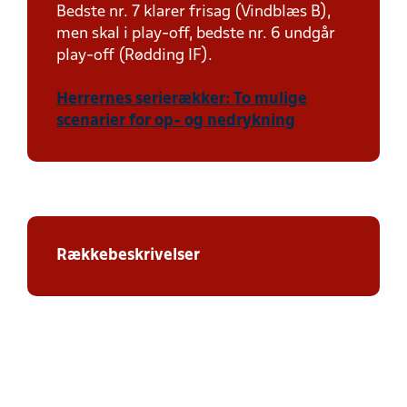
Bedste nr. 7 klarer frisag (Vindblæs B),
men skal i play-off, bedste nr. 6 undgår
play-off (Rødding IF).
Herrernes serierækker: To mulige
scenarier for op- og nedrykning
Rækkebeskrivelser