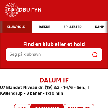
DBU FYN
Hvad vil du søge efter?
KLUB/HOLD
RÆKKE
SPILLESTED
KAMP
INDHOLD OG NYHEDER
Find en klub eller et hold
STILLINGER, RESULTATER, KLUBBER OG
HOLD
DALUM IF
U7 Blandet Niveau dr. (19) 3:3 - 14/6 - Søn., I
Kværndrup - 3 baner - 1x10 min