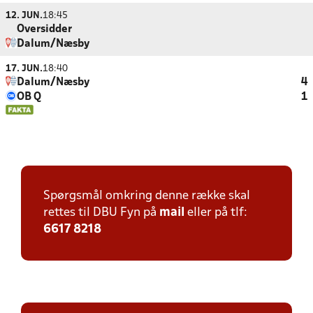
12. JUN.
18:45
Oversidder
Dalum/Næsby
17. JUN.
18:40
Dalum/Næsby
4
OB Q
1
Spørgsmål omkring denne række skal
rettes til DBU Fyn på
mail
eller på tlf:
6617 8218