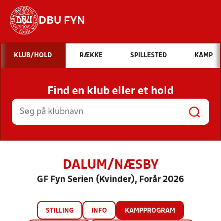
DBU FYN
Hvad vil du søge efter?
KLUB/HOLD
RÆKKE
SPILLESTED
KAMP
INDHOLD OG NYHEDER
Find en klub eller et hold
STILLINGER, RESULTATER, KLUBBER OG
HOLD
DALUM/NÆSBY
GF Fyn Serien (Kvinder), Forår 2026
STILLING
INFO
KAMPPROGRAM