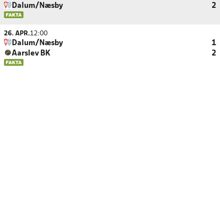
Dalum/Næsby
2
26. APR.
12:00
Dalum/Næsby
1
Aarslev BK
2