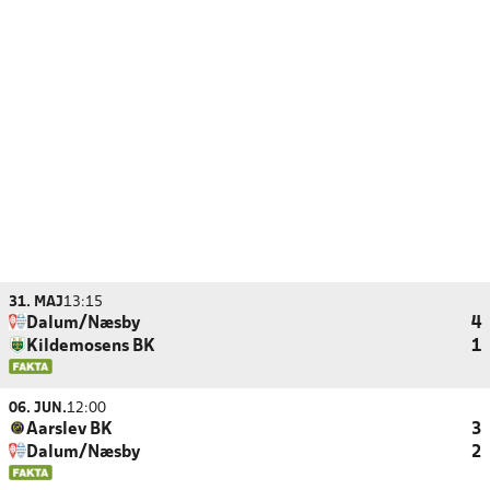
31. MAJ
13:15
Dalum/Næsby
4
Kildemosens BK
1
06. JUN.
12:00
Aarslev BK
3
Dalum/Næsby
2