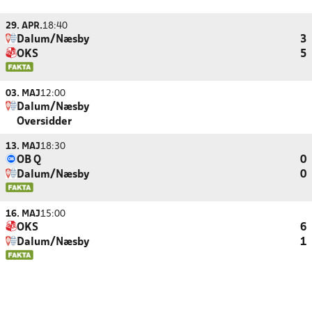
29. APR.
18:40
Dalum/Næsby
3
OKS
5
03. MAJ
12:00
Dalum/Næsby
Oversidder
13. MAJ
18:30
OB Q
0
Dalum/Næsby
0
16. MAJ
15:00
OKS
6
Dalum/Næsby
1