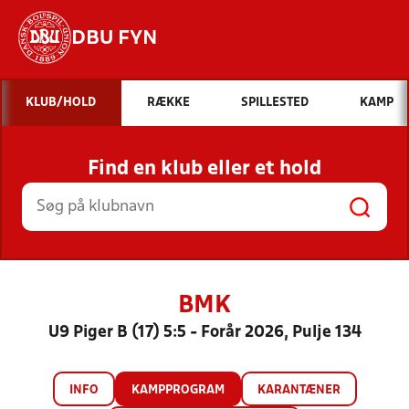
DBU FYN
Hvad vil du søge efter?
KLUB/HOLD
RÆKKE
SPILLESTED
KAMP
INDHOLD OG NYHEDER
Find en klub eller et hold
STILLINGER, RESULTATER, KLUBBER OG
HOLD
BMK
U9 Piger B (17) 5:5 - Forår 2026, Pulje 134
INFO
KAMPPROGRAM
KARANTÆNER