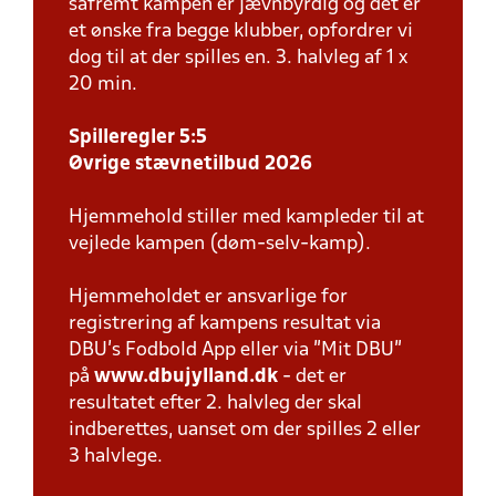
såfremt kampen er jævnbyrdig og det er
et ønske fra begge klubber, opfordrer vi
dog til at der spilles en. 3. halvleg af 1 x
20 min.
Spilleregler 5:5
Øvrige stævnetilbud 2026
Hjemmehold stiller med kampleder til at
vejlede kampen (døm-selv-kamp).
Hjemmeholdet er ansvarlige for
registrering af kampens resultat via
DBU’s Fodbold App eller via ”Mit DBU”
på
www.dbujylland.dk
- det er
resultatet efter 2. halvleg der skal
indberettes, uanset om der spilles 2 eller
3 halvlege.