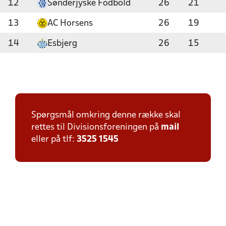
12
Sønderjyske Fodbold
26
21
13
AC Horsens
26
19
14
Esbjerg
26
15
Spørgsmål omkring denne række skal
rettes til Divisionsforeningen på
mail
eller på tlf:
3525 1545