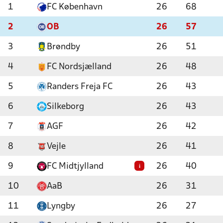
1
FC København
26
68
2
OB
26
57
3
Brøndby
26
51
4
FC Nordsjælland
26
48
5
Randers Freja FC
26
43
6
Silkeborg
26
43
7
AGF
26
42
8
Vejle
26
41
9
FC Midtjylland
26
40
i
10
AaB
26
31
11
Lyngby
26
27