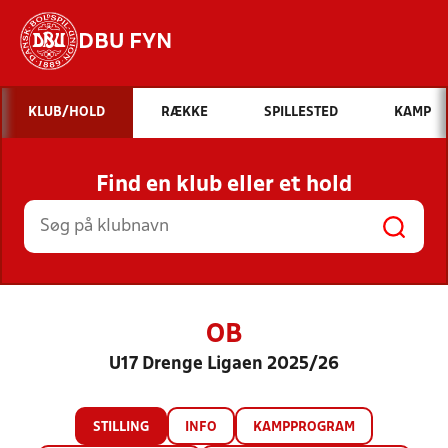
DBU FYN
Hvad vil du søge efter?
KLUB/HOLD
RÆKKE
SPILLESTED
KAMP
INDHOLD OG NYHEDER
Find en klub eller et hold
STILLINGER, RESULTATER, KLUBBER OG
HOLD
OB
U17 Drenge Ligaen 2025/26
STILLING
INFO
KAMPPROGRAM