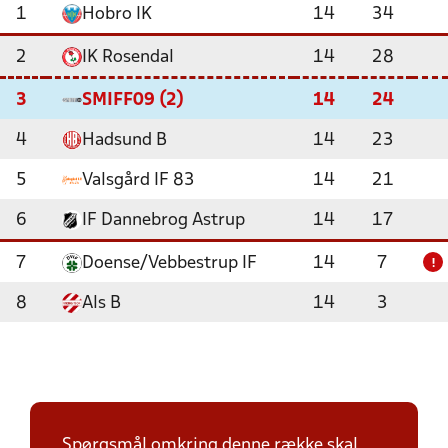
1
Hobro IK
14
34
2
IK Rosendal
14
28
3
SMIFF09 (2)
14
24
4
Hadsund B
14
23
5
Valsgård IF 83
14
21
6
IF Dannebrog Astrup
14
17
7
Doense/Vebbestrup IF
14
7
!
8
Als B
14
3
Spørgsmål omkring denne række skal