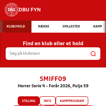
DBU FYN
Hvad vil du søge efter?
KLUB/HOLD
RÆKKE
SPILLESTED
KAMP
INDHOLD OG NYHEDER
Find en klub eller et hold
STILLINGER, RESULTATER, KLUBBER OG
HOLD
SMIFF09
Herrer Serie 4 - Forår 2026, Pulje 59
STILLING
INFO
KAMPPROGRAM