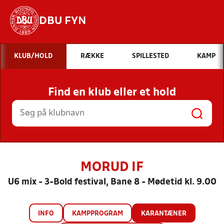
DBU FYN
Hvad vil du søge efter?
KLUB/HOLD
RÆKKE
SPILLESTED
KAMP
INDHOLD OG NYHEDER
Find en klub eller et hold
STILLINGER, RESULTATER, KLUBBER OG
HOLD
MORUD IF
U6 mix - 3-Bold festival, Bane 8 - Mødetid kl. 9.00
INFO
KAMPPROGRAM
KARANTÆNER