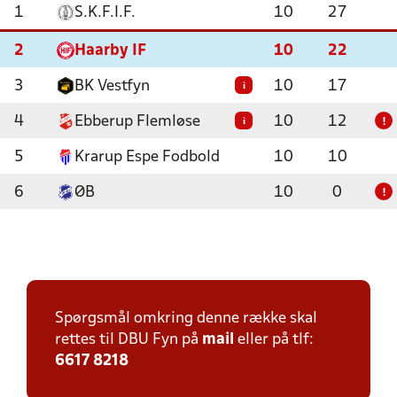
1
S.K.F.I.F.
10
27
2
Haarby IF
10
22
3
BK Vestfyn
10
17
i
4
Ebberup Flemløse
10
12
i
!
5
Krarup Espe Fodbold
10
10
6
ØB
10
0
!
Spørgsmål omkring denne række skal
rettes til DBU Fyn på
mail
eller på tlf:
6617 8218