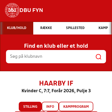
DBU FYN
Hvad vil du søge efter?
KLUB/HOLD
RÆKKE
SPILLESTED
KAMP
INDHOLD OG NYHEDER
Find en klub eller et hold
STILLINGER, RESULTATER, KLUBBER OG
HOLD
HAARBY IF
Kvinder C, 7:7, Forår 2026, Pulje 3
STILLING
INFO
KAMPPROGRAM