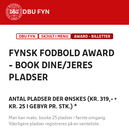
DBU FYN
Hvad vil du søge efter?
DBU FYN
SKJULT I MENU
AWARD - BILLETTER
INDHOLD OG NYHEDER
FYNSK FODBOLD AWARD
STILLINGER, RESULTATER, KLUBBER OG
HOLD
- BOOK DINE/JERES
PLADSER
ANTAL PLADSER DER ØNSKES (KR. 319,- +
KR. 25 I GEBYR PR. STK.)
*
Man kan maks. booke 25 pladser i første omgang.
Yderligere pladser registreres på en venteliste.