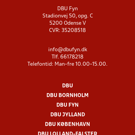
DBU Fyn
Stadionvej 50, opg. C
5200 Odense V
CVR: 35208518
info@dbufyn.dk
Tlf. 66178218
Telefontid: Man-fre 10.00-15.00.
DBU
DBU BORNHOLM
DBU FYN
DBU JYLLAND
DBU KØBENHAVN
DBU LOLLAND-FALSTER