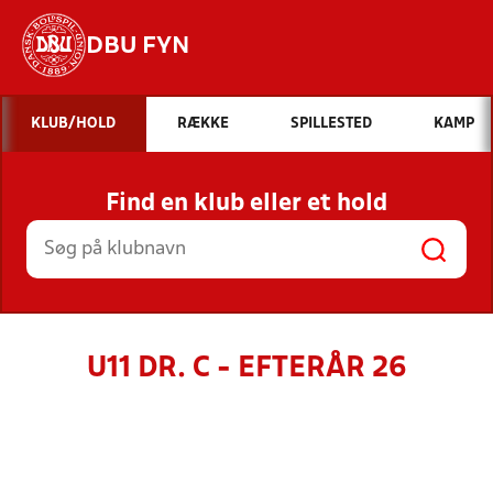
DBU FYN
Hvad vil du søge efter?
KLUB/HOLD
RÆKKE
SPILLESTED
KAMP
INDHOLD OG NYHEDER
Find en klub eller et hold
STILLINGER, RESULTATER, KLUBBER OG
HOLD
U11 DR. C - EFTERÅR 26