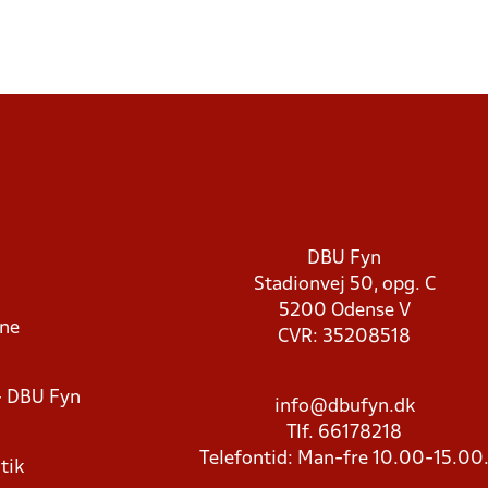
DBU Fyn
Stadionvej 50, opg. C
5200 Odense V
rne
CVR: 35208518
- DBU Fyn
info@dbufyn.dk
Tlf. 66178218
Telefontid: Man-fre 10.00-15.00
tik