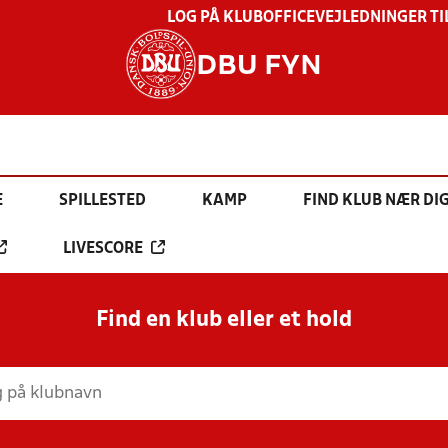
LOG PÅ KLUBOFFICE
VEJLEDNINGER TI
DBU FYN
E
SPILLESTED
KAMP
FIND KLUB NÆR DI
LIVESCORE
Find en klub eller et hold