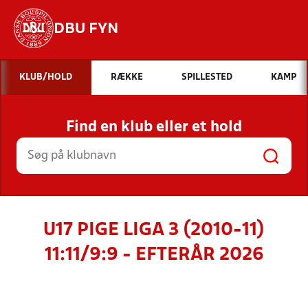
DBU FYN
Hvad vil du søge efter?
KLUB/HOLD
RÆKKE
SPILLESTED
KAMP
INDHOLD OG NYHEDER
Find en klub eller et hold
STILLINGER, RESULTATER, KLUBBER OG
HOLD
U17 PIGE LIGA 3 (2010-11)
11:11/9:9 - EFTERÅR 2026