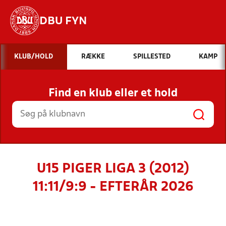
DBU FYN
Hvad vil du søge efter?
KLUB/HOLD
RÆKKE
SPILLESTED
KAMP
INDHOLD OG NYHEDER
Find en klub eller et hold
STILLINGER, RESULTATER, KLUBBER OG
HOLD
U15 PIGER LIGA 3 (2012)
11:11/9:9 - EFTERÅR 2026