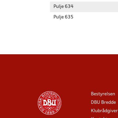
Pulje 634
Pulje 635
Bestyrelsen
DBU Bredde
Klubrådgive