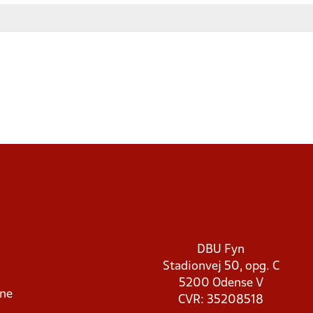
DBU Fyn
Stadionvej 50, opg. C
5200 Odense V
rne
CVR: 35208518