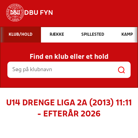
DBU FYN
Hvad vil du søge efter?
KLUB/HOLD
RÆKKE
SPILLESTED
KAMP
INDHOLD OG NYHEDER
Find en klub eller et hold
STILLINGER, RESULTATER, KLUBBER OG
HOLD
U14 DRENGE LIGA 2A (2013) 11:11
- EFTERÅR 2026