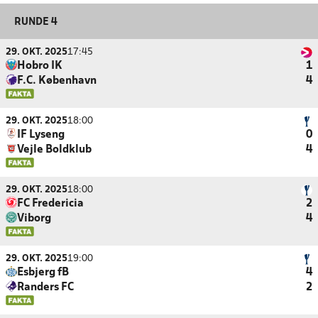
RUNDE 4
29. OKT. 2025
17:45
Hobro IK
1
F.C. København
4
29. OKT. 2025
18:00
IF Lyseng
0
Vejle Boldklub
4
29. OKT. 2025
18:00
FC Fredericia
2
Viborg
4
29. OKT. 2025
19:00
Esbjerg fB
4
Randers FC
2