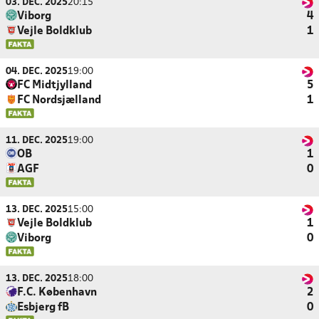
03. DEC. 2025
20:15
Viborg
4
Vejle Boldklub
1
04. DEC. 2025
19:00
FC Midtjylland
5
FC Nordsjælland
1
11. DEC. 2025
19:00
OB
1
AGF
0
13. DEC. 2025
15:00
Vejle Boldklub
1
Viborg
0
13. DEC. 2025
18:00
F.C. København
2
Esbjerg fB
0