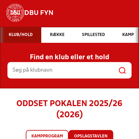
DBU FYN
Hvad vil du søge efter?
KLUB/HOLD
RÆKKE
SPILLESTED
KAMP
INDHOLD OG NYHEDER
Find en klub eller et hold
STILLINGER, RESULTATER, KLUBBER OG
HOLD
ODDSET POKALEN 2025/26
(2026)
KAMPPROGRAM
OPSLAGSTAVLEN