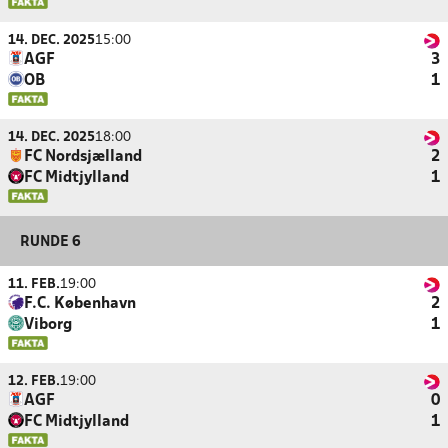
14. DEC. 2025
15:00
AGF
3
OB
1
14. DEC. 2025
18:00
FC Nordsjælland
2
FC Midtjylland
1
RUNDE 6
11. FEB.
19:00
F.C. København
2
Viborg
1
12. FEB.
19:00
AGF
0
FC Midtjylland
1