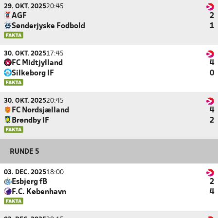
29. OKT. 2025
20:45
AGF
2
Sønderjyske Fodbold
1
30. OKT. 2025
17:45
FC Midtjylland
4
Silkeborg IF
0
30. OKT. 2025
20:45
FC Nordsjælland
4
Brøndby IF
2
RUNDE 5
03. DEC. 2025
18:00
Esbjerg fB
2
F.C. København
4