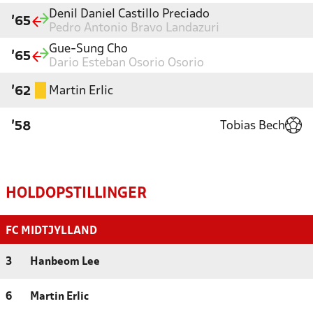
Denil Daniel Castillo Preciado
'65
Pedro Antonio Bravo Landazuri
Gue-Sung Cho
'65
Dario Esteban Osorio Osorio
Martin Erlic
'62
Tobias Bech
'58
HOLDOPSTILLINGER
FC MIDTJYLLAND
3
Hanbeom Lee
6
Martin Erlic