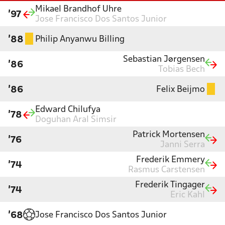
Mikael Brandhof Uhre
'97
Jose Francisco Dos Santos Junior
Philip Anyanwu Billing
'88
Sebastian Jørgensen
'86
Tobias Bech
Felix Beijmo
'86
Edward Chilufya
'78
Doguhan Aral Simsir
Patrick Mortensen
'76
Janni Serra
Frederik Emmery
'74
Rasmus Carstensen
Frederik Tingager
'74
Eric Kahl
Jose Francisco Dos Santos Junior
'68