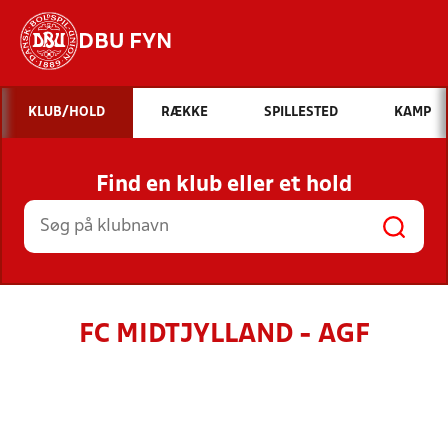
DBU FYN
Hvad vil du søge efter?
KLUB/HOLD
RÆKKE
SPILLESTED
KAMP
INDHOLD OG NYHEDER
Find en klub eller et hold
STILLINGER, RESULTATER, KLUBBER OG
HOLD
FC MIDTJYLLAND - AGF