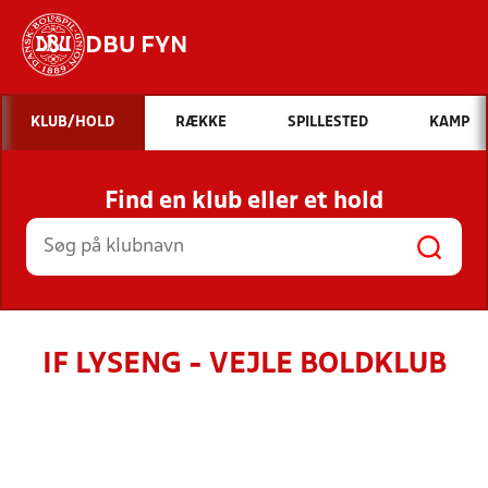
DBU FYN
Hvad vil du søge efter?
KLUB/HOLD
RÆKKE
SPILLESTED
KAMP
INDHOLD OG NYHEDER
Find en klub eller et hold
STILLINGER, RESULTATER, KLUBBER OG
HOLD
IF LYSENG - VEJLE BOLDKLUB