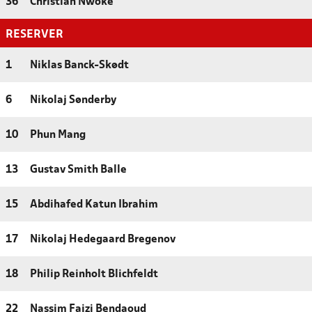
36
Christian Nwoke
RESERVER
1
Niklas Banck-Skødt
6
Nikolaj Sønderby
10
Phun Mang
13
Gustav Smith Balle
15
Abdihafed Katun Ibrahim
17
Nikolaj Hedegaard Bregenov
18
Philip Reinholt Blichfeldt
22
Nassim Faizi Bendaoud