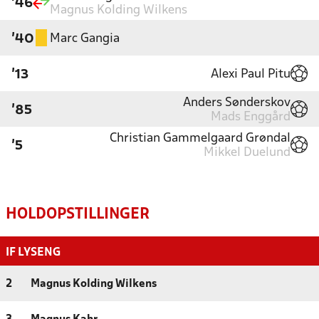
'46
Magnus Kolding Wilkens
Marc Gangia
'40
Alexi Paul Pitu
'13
Anders Sønderskov
'85
Mads Enggård
Christian Gammelgaard Grøndal
'5
Mikkel Duelund
HOLDOPSTILLINGER
IF LYSENG
2
Magnus Kolding Wilkens