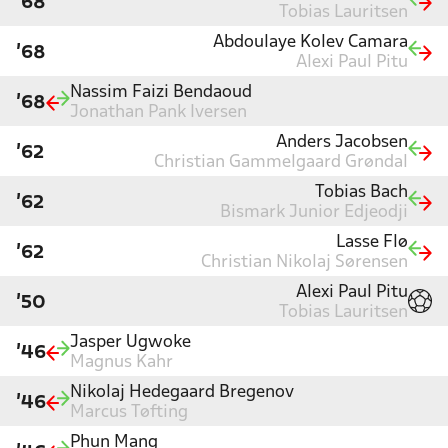
'68
Tobias Lauritsen
Abdoulaye Kolev Camara
'68
Alexi Paul Pitu
Nassim Faizi Bendaoud
'68
Jonathan Pank Iversen
Anders Jacobsen
'62
Christian Gammelgaard Grøndal
Tobias Bach
'62
Bismark Junior Edjeodji
Lasse Flø
'62
Christian Nikolaj Sørensen
Alexi Paul Pitu
'50
Tobias Lauritsen
Jasper Ugwoke
'46
Magnus Kahr
Nikolaj Hedegaard Bregenov
'46
Marcus Tøfting
Phun Mang