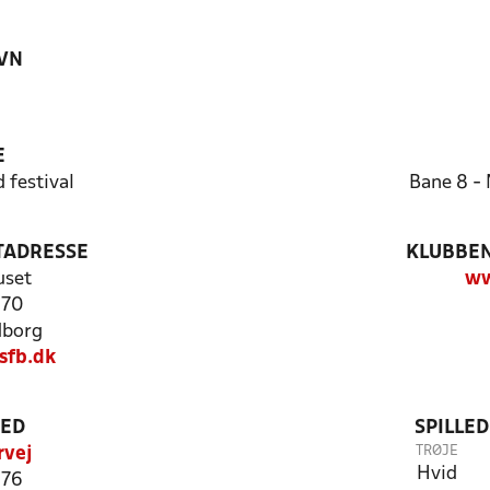
VN
E
 festival
Bane 8 - 
TADRESSE
KLUBBEN
uset
ww
 70
dborg
sfb.dk
TED
SPILLE
TRØJE
rvej
Hvid
 76