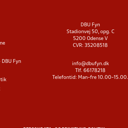
DBU Fyn
Stadionvej 50, opg. C
5200 Odense V
rne
CVR: 35208518
- DBU Fyn
info@dbufyn.dk
Tlf. 66178218
Telefontid: Man-fre 10.00-15.00
tik
k