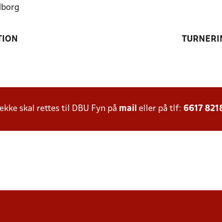
dborg
TION
TURNERI
ke skal rettes til DBU Fyn på
mail
eller på tlf:
6617 821