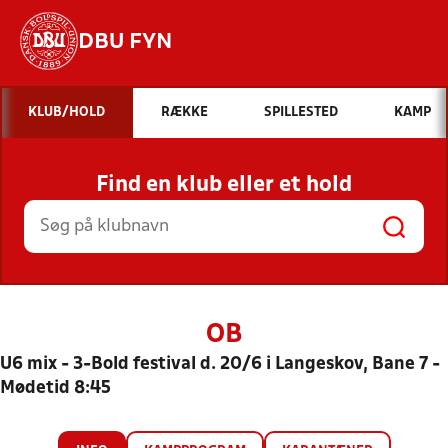
DBU FYN
Hvad vil du søge efter?
KLUB/HOLD
RÆKKE
SPILLESTED
KAMP
INDHOLD OG NYHEDER
Find en klub eller et hold
STILLINGER, RESULTATER, KLUBBER OG
HOLD
OB
U6 mix - 3-Bold festival d. 20/6 i Langeskov, Bane 7 -
Mødetid 8:45