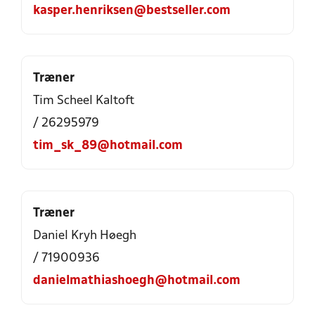
kasper.henriksen@bestseller.com
Træner
Tim Scheel Kaltoft
/ 26295979
tim_sk_89@hotmail.com
Træner
Daniel Kryh Høegh
/ 71900936
danielmathiashoegh@hotmail.com