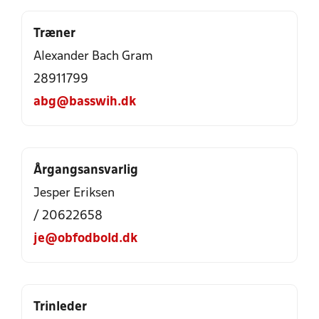
Træner
Alexander Bach Gram
28911799
abg@basswih.dk
Årgangsansvarlig
Jesper Eriksen
/ 20622658
je@obfodbold.dk
Trinleder