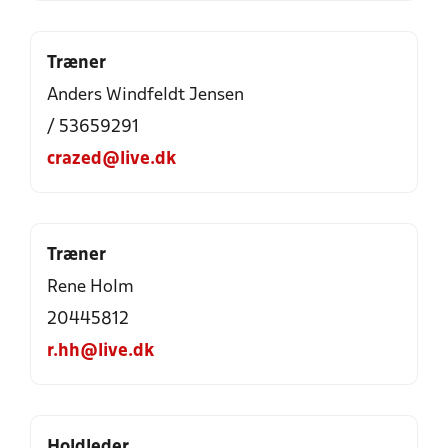
Træner
Anders Windfeldt Jensen
/ 53659291
crazed@live.dk
Træner
Rene Holm
20445812
r.hh@live.dk
Holdleder