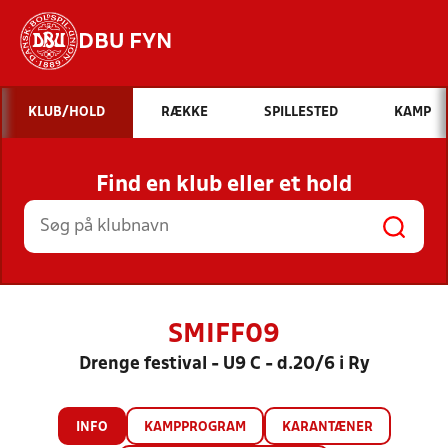
DBU FYN
Hvad vil du søge efter?
KLUB/HOLD
RÆKKE
SPILLESTED
KAMP
INDHOLD OG NYHEDER
Find en klub eller et hold
STILLINGER, RESULTATER, KLUBBER OG
HOLD
SMIFF09
Drenge festival - U9 C - d.20/6 i Ry
INFO
KAMPPROGRAM
KARANTÆNER