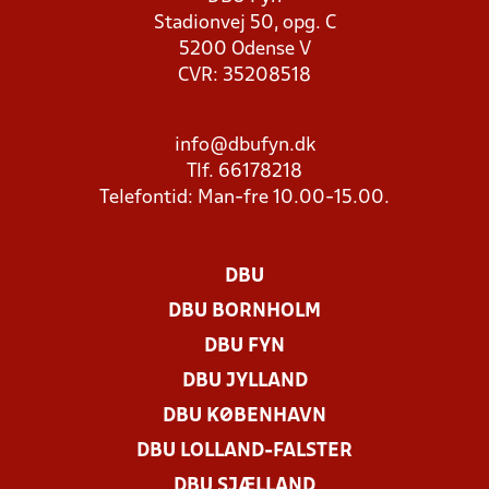
Stadionvej 50, opg. C
5200 Odense V
CVR: 35208518
info@dbufyn.dk
Tlf. 66178218
Telefontid: Man-fre 10.00-15.00.
DBU
DBU BORNHOLM
DBU FYN
DBU JYLLAND
DBU KØBENHAVN
DBU LOLLAND-FALSTER
DBU SJÆLLAND