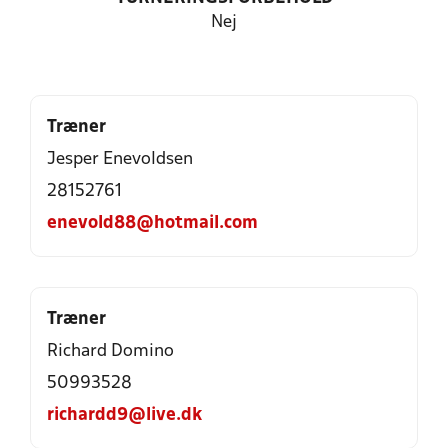
Nej
Træner
Jesper Enevoldsen
28152761
enevold88@hotmail.com
Træner
Richard Domino
50993528
richardd9@live.dk