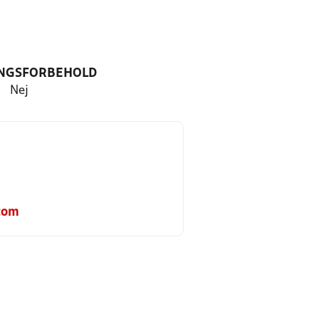
NGSFORBEHOLD
Nej
com