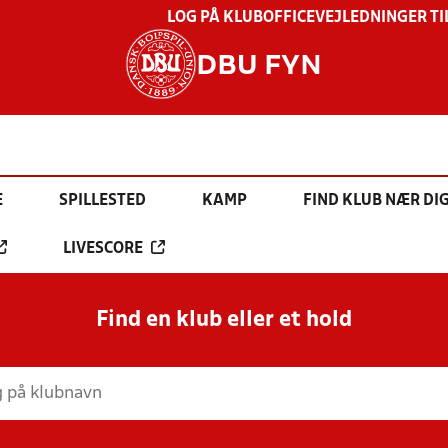
LOG PÅ KLUBOFFICE
VEJLEDNINGER TI
DBU FYN
E
SPILLESTED
KAMP
FIND KLUB NÆR DI
LIVESCORE
Find en klub eller et hold