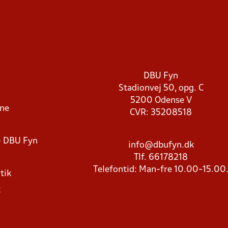
DBU Fyn
Stadionvej 50, opg. C
5200 Odense V
rne
CVR: 35208518
- DBU Fyn
info@dbufyn.dk
Tlf. 66178218
Telefontid: Man-fre 10.00-15.00
tik
k