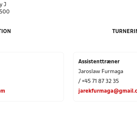
y J
5500
TION
TURNERI
Assistenttræner
Jaroslaw Furmaga
/ +45 71 87 32 35
om
jarekfurmaga@gmail.