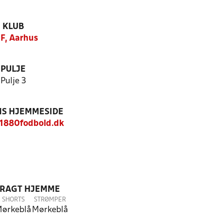
KLUB
F, Aarhus
PULJE
Pulje 3
S HJEMMESIDE
1880fodbold.dk
DRAGT HJEMME
SHORTS
STRØMPER
ørkeblå
Mørkeblå