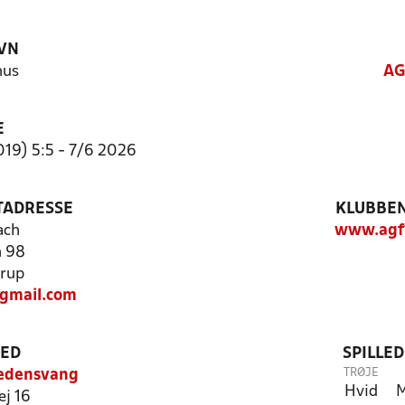
VN
hus
AG
E
019) 5:5 - 7/6 2026
TADRESSE
KLUBBEN
ach
www.agf
n 98
rup
gmail.com
TED
SPILLE
TRØJE
redensvang
Hvid
M
ej 16