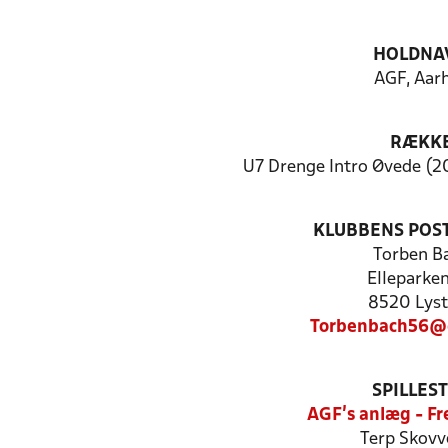
HOLDNA
AGF, Aar
RÆKK
U7 Drenge Intro Øvede (2
KLUBBENS POS
Torben B
Elleparke
8520 Lyst
Torbenbach56@
SPILLES
AGF's anlæg - F
Terp Skovv