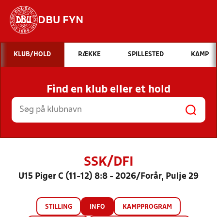
DBU FYN
Hvad vil du søge efter?
KLUB/HOLD
RÆKKE
SPILLESTED
KAMP
INDHOLD OG NYHEDER
Find en klub eller et hold
STILLINGER, RESULTATER, KLUBBER OG
HOLD
SSK/DFI
U15 Piger C (11-12) 8:8 - 2026/Forår, Pulje 29
STILLING
INFO
KAMPPROGRAM