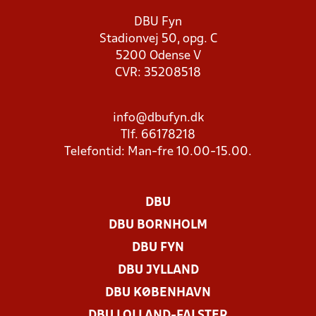
DBU Fyn
Stadionvej 50, opg. C
5200 Odense V
CVR: 35208518
info@dbufyn.dk
Tlf. 66178218
Telefontid: Man-fre 10.00-15.00.
DBU
DBU BORNHOLM
DBU FYN
DBU JYLLAND
DBU KØBENHAVN
DBU LOLLAND-FALSTER