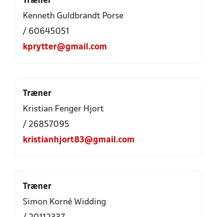
Træner
Kenneth Guldbrandt Porse
/ 60645051
kprytter@gmail.com
Træner
Kristian Fenger Hjort
/ 26857095
kristianhjort83@gmail.com
Træner
Simon Korné Widding