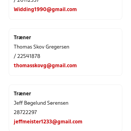
/ 20112337
Widding1990@gmail.com
Træner
Thomas Skov Gregersen
/ 22541878
thomasskovg@gmail.com
Træner
Jeff Bøgelund Sørensen
28722297
jeffmeister1233@gmail.com