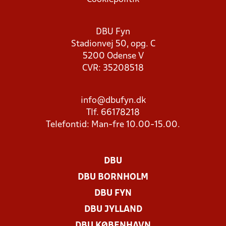
DBU Fyn
Stadionvej 50, opg. C
5200 Odense V
CVR: 35208518
info@dbufyn.dk
Tlf. 66178218
Telefontid: Man-fre 10.00-15.00.
DBU
DBU BORNHOLM
DBU FYN
DBU JYLLAND
DBU KØBENHAVN