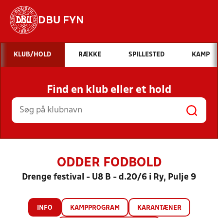
DBU FYN
Hvad vil du søge efter?
KLUB/HOLD
RÆKKE
SPILLESTED
KAMP
INDHOLD OG NYHEDER
Find en klub eller et hold
STILLINGER, RESULTATER, KLUBBER OG
HOLD
ODDER FODBOLD
Drenge festival - U8 B - d.20/6 i Ry, Pulje 9
INFO
KAMPPROGRAM
KARANTÆNER