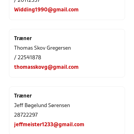
/ 20112337
Widding1990@gmail.com
Træner
Thomas Skov Gregersen
/ 22541878
thomasskovg@gmail.com
Træner
Jeff Bøgelund Sørensen
28722297
jeffmeister1233@gmail.com