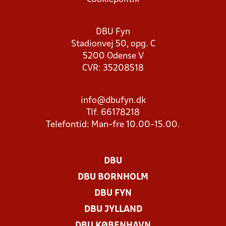
DBU Fyn
Stadionvej 50, opg. C
5200 Odense V
CVR: 35208518
info@dbufyn.dk
Tlf. 66178218
Telefontid: Man-fre 10.00-15.00.
DBU
DBU BORNHOLM
DBU FYN
DBU JYLLAND
DBU KØBENHAVN