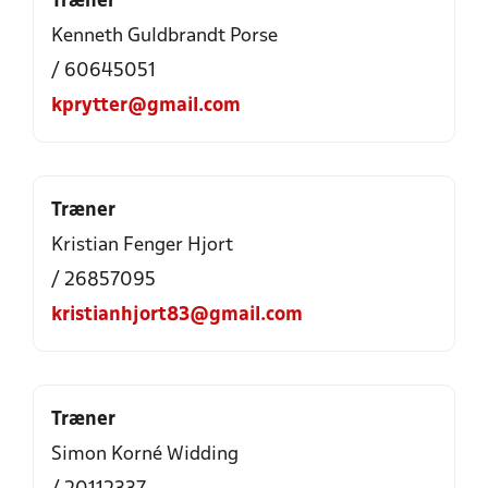
Træner
Kenneth Guldbrandt Porse
/ 60645051
kprytter@gmail.com
Træner
Kristian Fenger Hjort
/ 26857095
kristianhjort83@gmail.com
Træner
Simon Korné Widding