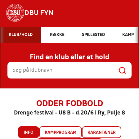
DBU FYN
Hvad vil du søge efter?
KLUB/HOLD
RÆKKE
SPILLESTED
KAMP
INDHOLD OG NYHEDER
Find en klub eller et hold
STILLINGER, RESULTATER, KLUBBER OG
HOLD
ODDER FODBOLD
Drenge festival - U8 B - d.20/6 i Ry, Pulje 8
INFO
KAMPPROGRAM
KARANTÆNER