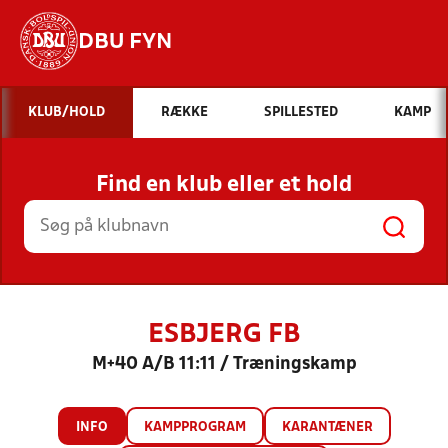
DBU FYN
Hvad vil du søge efter?
KLUB/HOLD
RÆKKE
SPILLESTED
KAMP
INDHOLD OG NYHEDER
Find en klub eller et hold
STILLINGER, RESULTATER, KLUBBER OG
HOLD
ESBJERG FB
M+40 A/B 11:11 / Træningskamp
INFO
KAMPPROGRAM
KARANTÆNER