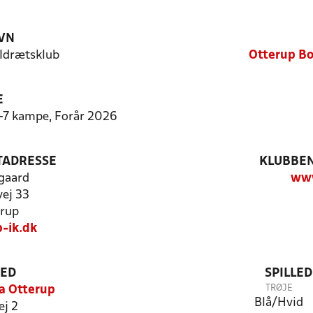
VN
 Idrætsklub
Otterup Bo
E
5-7 kampe, Forår 2026
TADRESSE
KLUBBEN
gaard
www
vej 33
rup
-ik.dk
TED
SPILLE
TRØJE
a Otterup
Blå/Hvid
ej 2