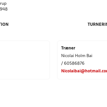
rup
1948
TION
TURNERI
Træner
Nicolai Holm Bai
/ 60586876
Nicolaibai@hotmail.c