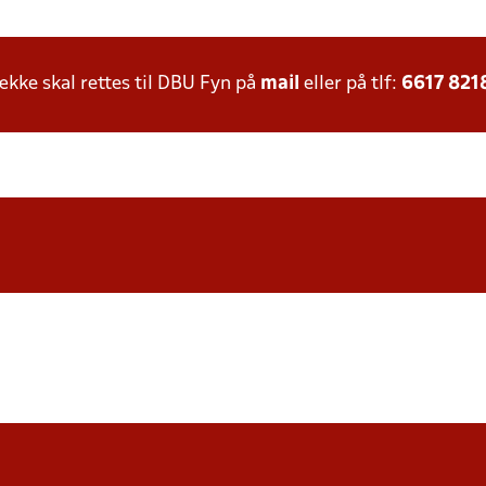
ke skal rettes til DBU Fyn på
mail
eller på tlf:
6617 821