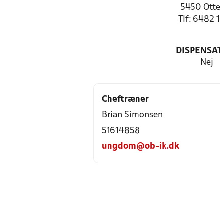
5450 Otte
Tlf: 6482 
DISPENSA
Nej
Cheftræner
Brian Simonsen
51614858
ungdom@ob-ik.dk