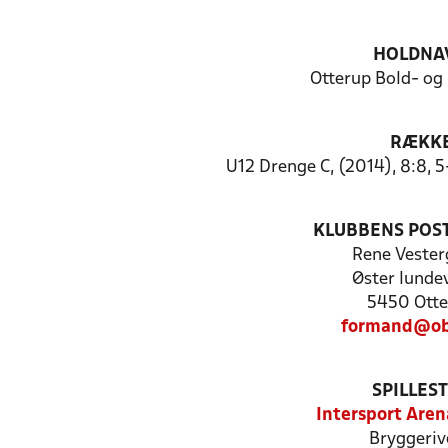
HOLDNA
Otterup Bold- og
RÆKK
U12 Drenge C, (2014), 8:8, 
KLUBBENS POS
Rene Vester
Øster lunde
5450 Otte
formand@ob
SPILLES
Intersport Aren
Bryggeriv