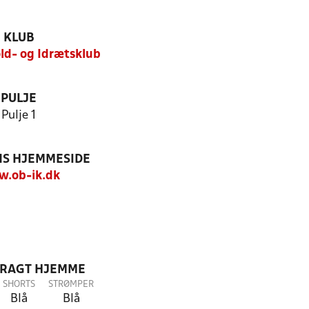
KLUB
ld- og Idrætsklub
PULJE
Pulje 1
S HJEMMESIDE
.ob-ik.dk
DRAGT HJEMME
SHORTS
STRØMPER
Blå
Blå