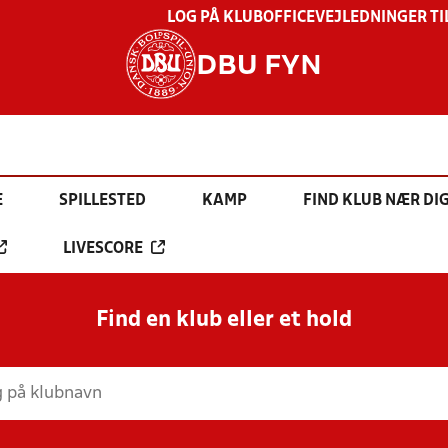
LOG PÅ KLUBOFFICE
VEJLEDNINGER TI
DBU FYN
E
SPILLESTED
KAMP
FIND KLUB NÆR DI
LIVESCORE
Find en klub eller et hold