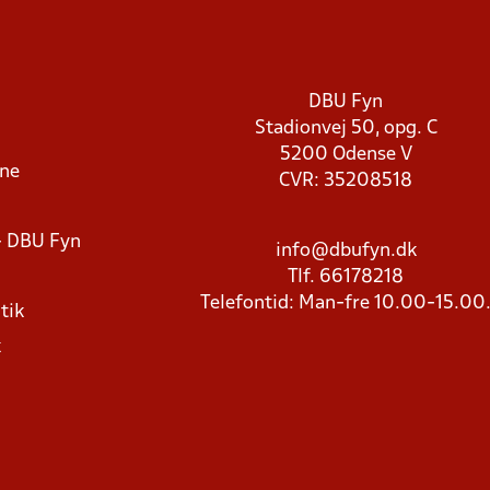
DBU Fyn
Stadionvej 50, opg. C
5200 Odense V
rne
CVR: 35208518
- DBU Fyn
info@dbufyn.dk
Tlf. 66178218
Telefontid: Man-fre 10.00-15.00
tik
k