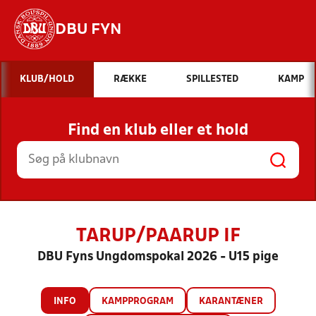
DBU FYN
Hvad vil du søge efter?
KLUB/HOLD
RÆKKE
SPILLESTED
KAMP
INDHOLD OG NYHEDER
Find en klub eller et hold
STILLINGER, RESULTATER, KLUBBER OG
HOLD
TARUP/PAARUP IF
DBU Fyns Ungdomspokal 2026 - U15 pige
INFO
KAMPPROGRAM
KARANTÆNER