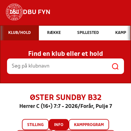
DBU FYN
Hvad vil du søge efter?
KLUB/HOLD
RÆKKE
SPILLESTED
KAMP
INDHOLD OG NYHEDER
Find en klub eller et hold
STILLINGER, RESULTATER, KLUBBER OG
HOLD
ØSTER SUNDBY B32
Herrer C (16+) 7:7 - 2026/Forår, Pulje 7
STILLING
INFO
KAMPPROGRAM