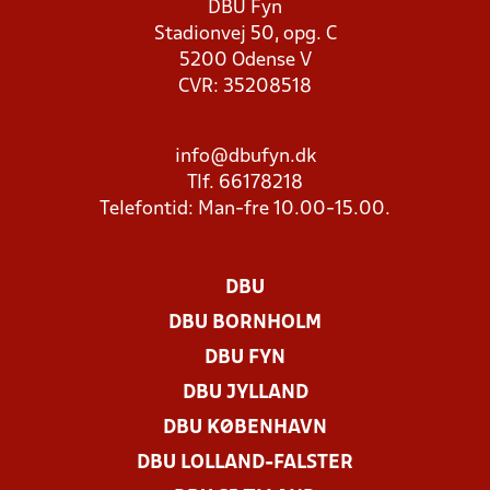
DBU Fyn
Stadionvej 50, opg. C
5200 Odense V
CVR: 35208518
info@dbufyn.dk
Tlf. 66178218
Telefontid: Man-fre 10.00-15.00.
DBU
DBU BORNHOLM
DBU FYN
DBU JYLLAND
DBU KØBENHAVN
DBU LOLLAND-FALSTER