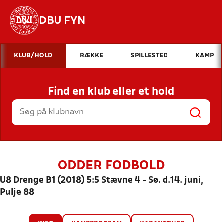
DBU FYN
Hvad vil du søge efter?
KLUB/HOLD
RÆKKE
SPILLESTED
KAMP
INDHOLD OG NYHEDER
Find en klub eller et hold
STILLINGER, RESULTATER, KLUBBER OG
HOLD
ODDER FODBOLD
U8 Drenge B1 (2018) 5:5 Stævne 4 - Sø. d.14. juni,
Pulje 88