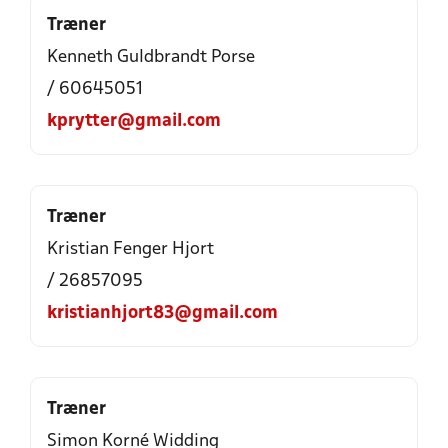
Træner
Kenneth Guldbrandt Porse
/ 60645051
kprytter@gmail.com
Træner
Kristian Fenger Hjort
/ 26857095
kristianhjort83@gmail.com
Træner
Simon Korné Widding