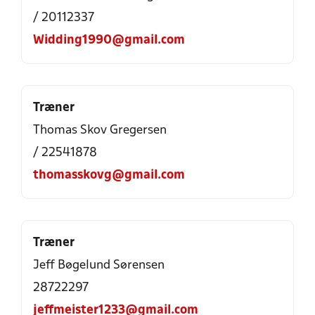
/ 20112337
Widding1990@gmail.com
Træner
Thomas Skov Gregersen
/ 22541878
thomasskovg@gmail.com
Træner
Jeff Bøgelund Sørensen
28722297
jeffmeister1233@gmail.com