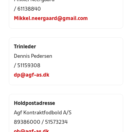
/ 61138840
Mikkel.neergaard@gmail.com
Trinleder
Dennis Pedersen
/ 51159308
dp@agf-as.dk
Holdpostadresse
Agf Kontraktfodbold A/S
89386000 / 51573234
oh@agf-as.dk