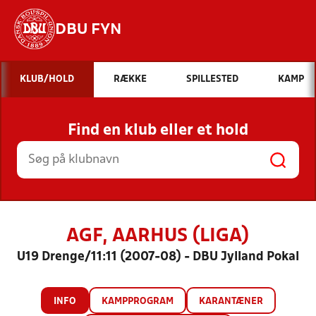
DBU FYN
Hvad vil du søge efter?
KLUB/HOLD
RÆKKE
SPILLESTED
KAMP
INDHOLD OG NYHEDER
Find en klub eller et hold
STILLINGER, RESULTATER, KLUBBER OG
HOLD
AGF, AARHUS (LIGA)
U19 Drenge/11:11 (2007-08) - DBU Jylland Pokal
INFO
KAMPPROGRAM
KARANTÆNER