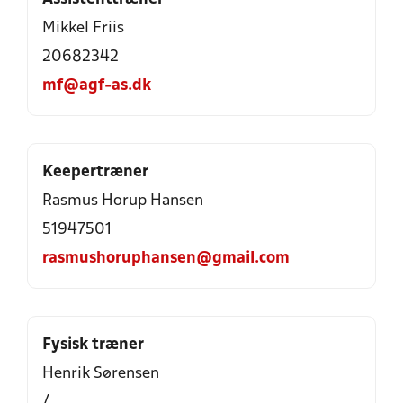
Mikkel Friis
20682342
mf@agf-as.dk
Keepertræner
Rasmus Horup Hansen
51947501
rasmushoruphansen@gmail.com
Fysisk træner
Henrik Sørensen
/